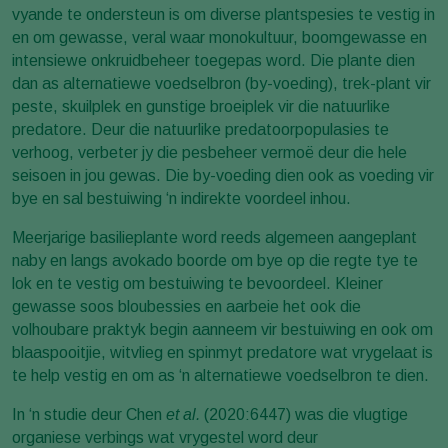
vyande te ondersteun is om diverse plantspesies te vestig in
en om gewasse, veral waar monokultuur, boomgewasse en
intensiewe onkruidbeheer toegepas word. Die plante dien
dan as alternatiewe voedselbron (by-voeding), trek-plant vir
peste, skuilplek en gunstige broeiplek vir die natuurlike
predatore. Deur die natuurlike predatoorpopulasies te
verhoog, verbeter jy die pesbeheer vermoë deur die hele
seisoen in jou gewas. Die by-voeding dien ook as voeding vir
bye en sal bestuiwing ‘n indirekte voordeel inhou.
Meerjarige basilieplante word reeds algemeen aangeplant
naby en langs avokado boorde om bye op die regte tye te
lok en te vestig om bestuiwing te bevoordeel. Kleiner
gewasse soos bloubessies en aarbeie het ook die
volhoubare praktyk begin aanneem vir bestuiwing en ook om
blaaspooitjie, witvlieg en spinmyt predatore wat vrygelaat is
te help vestig en om as ‘n alternatiewe voedselbron te dien.
In ‘n studie deur Chen
et al.
(2020:6447) was die vlugtige
organiese verbings wat vrygestel word deur