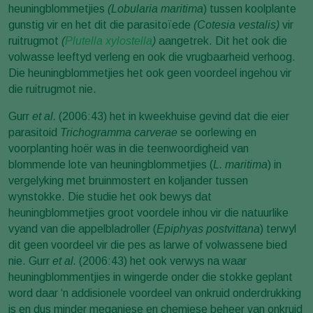
heuningblommetjies
(Lobularia maritima
) tussen koolplante
gunstig vir en het dit die parasitoïede
(Cotesia vestalis)
vir
ruitrugmot
(
Plutella xylostella
)
aangetrek. Dit het ook die
volwasse leeftyd verleng en ook die vrugbaarheid verhoog.
Die heuningblommetjies het ook geen voordeel ingehou vir
die ruitrugmot nie.
Gurr
et al.
(2006:43) het in kweekhuise gevind dat die eier
parasitoid
Trichogramma carverae
se oorlewing en
voorplanting hoër was in die teenwoordigheid van
blommende lote van heuningblommetjies (
L. maritima
) in
vergelyking met bruinmostert en koljander tussen
wynstokke. Die studie het ook bewys dat
heuningblommetjies groot voordele inhou vir die natuurlike
vyand van die appelbladroller (
Epiphyas postvittana
) terwyl
dit geen voordeel vir die pes as larwe of volwassene bied
nie. Gurr
et al.
(2006:43) het ook verwys na waar
heuningblommentjies in wingerde onder die stokke geplant
word daar ‘n addisionele voordeel van onkruid onderdrukking
is en dus minder meganiese en chemiese beheer van onkruid