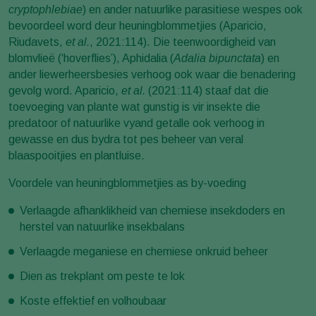
cryptophlebiae
) en ander natuurlike parasitiese wespes ook
bevoordeel word deur heuningblommetjies (Aparicio,
Riudavets,
et al.
, 2021:114). Die teenwoordigheid van
blomvlieë (‘hoverflies’), Aphidalia (
Adalia bipunctata
) en
ander liewerheersbesies verhoog ook waar die benadering
gevolg word. Aparicio,
et al.
(2021:114) staaf dat die
toevoeging van plante wat gunstig is vir insekte die
predatoor of natuurlike vyand getalle ook verhoog in
gewasse en dus bydra tot pes beheer van veral
blaaspooitjies en plantluise.
Voordele van heuningblommetjies as by-voeding
Verlaagde afhanklikheid van chemiese insekdoders en
herstel van natuurlike insekbalans
Verlaagde meganiese en chemiese onkruid beheer
Dien as trekplant om peste te lok
Koste effektief en volhoubaar