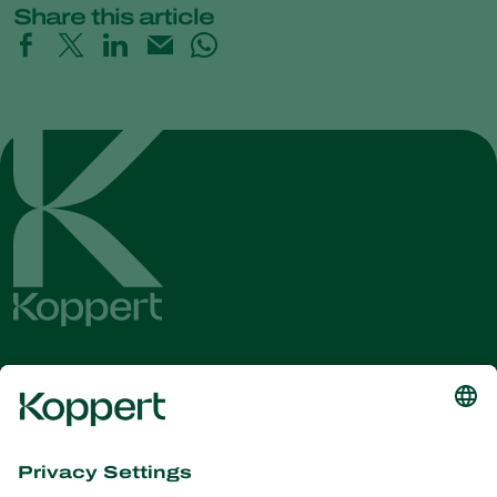
Share this article
Get the latest news and
information
Subscribe here