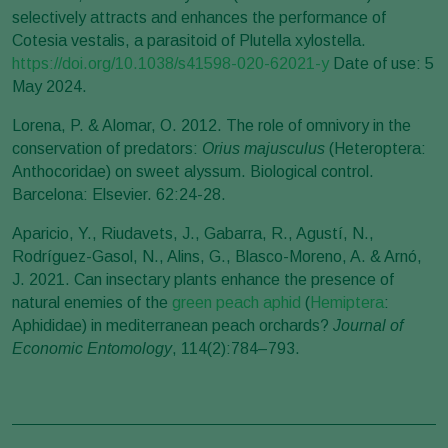
selectively attracts and enhances the performance of
Cotesia vestalis, a parasitoid of Plutella xylostella.
https://doi.org/10.1038/s41598-020-62021-y
Date of use: 5
May 2024.
Lorena, P. & Alomar, O. 2012. The role of omnivory in the
conservation of predators:
Orius majusculus
(Heteroptera:
Anthocoridae) on sweet alyssum. Biological control.
Barcelona: Elsevier. 62:24-28.
Aparicio, Y., Riudavets, J., Gabarra, R., Agustí, N.,
Rodríguez-Gasol, N., Alins, G., Blasco-Moreno, A. & Arnó,
J. 2021. Can insectary plants enhance the presence of
natural enemies of the
green peach aphid
(
Hemiptera
:
Aphididae) in mediterranean peach orchards?
Journal of
Economic Entomology
, 114(2):784–793.