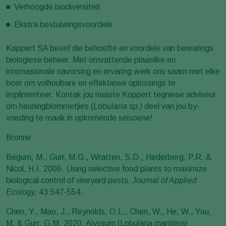
Verhoogde biodiversiteit
Ekstra bestuiwingsvoordele
Koppert SA besef die behoefte en voordele van bewarings
biologiese beheer. Met omvattende plaaslike en
internasionale navorsing en ervaring werk ons saam met elke
boer om volhoubare en effektiewe oplossings te
implimenteer. Kontak jou naaste Koppert tegniese adviseur
om heuningblommetjies (
Lobularia sp.)
deel van jou by-
voeding te maak in opkomende seisoene!
Bronne
Begum, M., Gurr, M.G., Wratten, S.D., Hederberg, P.R. &
Nicol, H.I. 2006. Using selective food plants to maximize
biological control of vineyard pests
. Journal of Applied
Ecology,
43:547-554.
Chen, Y., Mao, J., Reynolds, O.L., Chen, W., He, W., You,
M. & Gurr, G.M. 2020. Alyssum (Lobularia maritima)