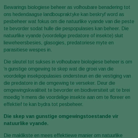
Bewarings biologiese beheer as volhoubare benadering tot
ons hedendaagse landboupraktyke kan beskryf word as
pesbeheer wat fokus om die natuurlike vyande van die peste
te bevorder sodat hulle die pespopulasies kan beheer. Die
natuurlike vyande (voordelige predatore of insekte) sluit
lieweheersbesies, glasogies, predatoriese myte en
parasitiese wespes in.
Die sleutel tot sukses in volhoubare biologiese beheer is om
‘n gunstige omgewing te skep wat die groei van die
voordelige insekpopulasies ondersteun en die vestiging van
die predatore in die omgewing te verseker. Deur die
omgewingskwaliteit te bevorder en biodiversiteit uit te brei
moedig ‘n mens die voordelige insekte aan om te floreer en
effektief te kan bydra tot pesbeheer.
Die skep van gunstige omgewingstoestande vir
natuurlike vyande.
Die maklikste en mees effektiewe manier om natuurlike