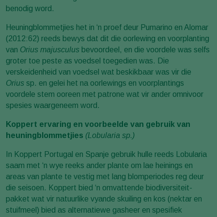
benodig word.
Heuningblommetjies het in ‘n proef deur Pumarino en Alomar
(2012:62) reeds bewys dat dit die oorlewing en voorplanting
van
Orius majusculus
bevoordeel, en die voordele was selfs
groter toe peste as voedsel toegedien was. Die
verskeidenheid van voedsel wat beskikbaar was vir die
Orius
sp. en gelei het na oorlewings en voorplantings
voordele stem ooreen met patrone wat vir ander omnivoor
spesies waargeneem word.
Koppert ervaring en voorbeelde van gebruik van
heuningblommetjies
(Lobularia sp.)
In Koppert Portugal en Spanje gebruik hulle reeds Lobularia
saam met ‘n wye reeks ander plante om lae heinings en
areas van plante te vestig met lang blomperiodes reg deur
die seisoen. Koppert bied ‘n omvattende biodiversiteit-
pakket wat vir natuurlike vyande skuiling en kos (nektar en
stuifmeel) bied as alternatiewe gasheer en spesifiek