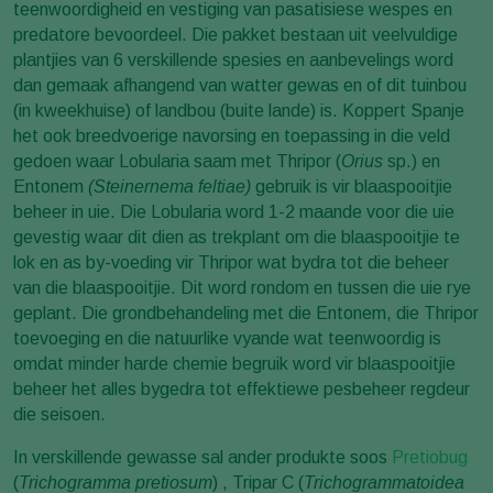
teenwoordigheid en vestiging van pasatisiese wespes en
predatore bevoordeel. Die pakket bestaan uit veelvuldige
plantjies van 6 verskillende spesies en aanbevelings word
dan gemaak afhangend van watter gewas en of dit tuinbou
(in kweekhuise) of landbou (buite lande) is. Koppert Spanje
het ook breedvoerige navorsing en toepassing in die veld
gedoen waar Lobularia saam met Thripor (
Orius
sp.) en
Entonem
(Steinernema feltiae)
gebruik is vir blaaspooitjie
beheer in uie. Die Lobularia word 1-2 maande voor die uie
gevestig waar dit dien as trekplant om die blaaspooitjie te
lok en as by-voeding vir Thripor wat bydra tot die beheer
van die blaaspooitjie. Dit word rondom en tussen die uie rye
geplant. Die grondbehandeling met die Entonem, die Thripor
toevoeging en die natuurlike vyande wat teenwoordig is
omdat minder harde chemie begruik word vir blaaspooitjie
beheer het alles bygedra tot effektiewe pesbeheer regdeur
die seisoen.
In verskillende gewasse sal ander produkte soos
Pretiobug
(
Trichogramma pretiosum
) , Tripar C (
Trichogrammatoidea